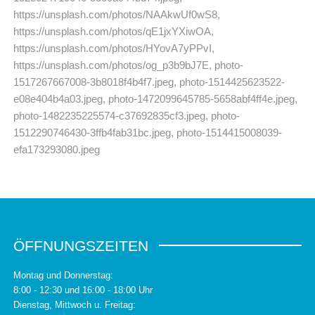
https://unsplash.com/photos/NAAkwUf0wS8,
https://unsplash.com/photos/qE1jxYXiwOA,
https://unsplash.com/photos/HYovA7yPPvI,
https://unsplash.com/photos/og_p3b9bJ7E, photo-
1517267667008-3b8018f4b4f7.jpeg, photo-1514425623522-
e08e404b4a03.jpeg, photo-1472099645785-5658abf4ff4e.jpeg,
photo-1482235225574-c37692835cf3.jpeg, photo-
1512290746430-3ffb4fab31bc.jpeg, photo-1514415008039-
efa173293080.jpeg
ÖFFNUNGSZEITEN
Montag und Donnerstag:
8:00 - 12:30 und 16:00 - 18:00 Uhr
Dienstag, Mittwoch u. Freitag: