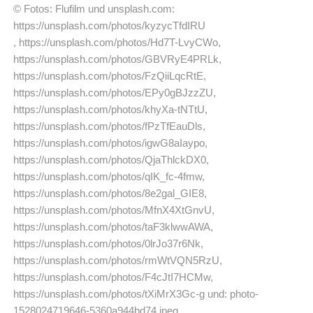
© Fotos: Flufilm und unsplash.com:
https://unsplash.com/photos/kyzycTfdIRU
, https://unsplash.com/photos/Hd7T-LvyCWo,
https://unsplash.com/photos/GBVRyE4PRLk,
https://unsplash.com/photos/FzQiiLqcRtE,
https://unsplash.com/photos/EPy0gBJzzZU,
https://unsplash.com/photos/khyXa-tNTtU,
https://unsplash.com/photos/fPzTfEauDls,
https://unsplash.com/photos/igwG8aIaypo,
https://unsplash.com/photos/QjaThlckDX0,
https://unsplash.com/photos/qIK_fc-4fmw,
https://unsplash.com/photos/8e2gal_GIE8,
https://unsplash.com/photos/MfnX4XtGnvU,
https://unsplash.com/photos/taF3klwwAWA,
https://unsplash.com/photos/0lrJo37r6Nk,
https://unsplash.com/photos/rmWtVQN5RzU,
https://unsplash.com/photos/F4cJtI7HCMw,
https://unsplash.com/photos/tXiMrX3Gc-g und: photo-
1528024719646-5360a944bd74.jpeg,