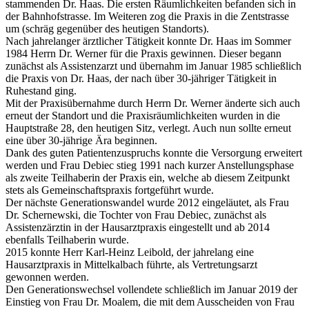
stammenden Dr. Haas. Die ersten Räumlichkeiten befanden sich in
der Bahnhofstrasse. Im Weiteren zog die Praxis in die Zentstrasse
um (schräg gegenüber des heutigen Standorts).
Nach jahrelanger ärztlicher Tätigkeit konnte Dr. Haas im Sommer
1984 Herrn Dr. Werner für die Praxis gewinnen. Dieser begann
zunächst als Assistenzarzt und übernahm im Januar 1985 schließlich
die Praxis von Dr. Haas, der nach über 30-jähriger Tätigkeit in
Ruhestand ging.
Mit der Praxisübernahme durch Herrn Dr. Werner änderte sich auch
erneut der Standort und die Praxisräumlichkeiten wurden in die
Hauptstraße 28, den heutigen Sitz, verlegt. Auch nun sollte erneut
eine über 30-jährige Ära beginnen.
Dank des guten Patientenzuspruchs konnte die Versorgung erweitert
werden und Frau Debiec stieg 1991 nach kurzer Anstellungsphase
als zweite Teilhaberin der Praxis ein, welche ab diesem Zeitpunkt
stets als Gemeinschaftspraxis fortgeführt wurde.
Der nächste Generationswandel wurde 2012 eingeläutet, als Frau
Dr. Schernewski, die Tochter von Frau Debiec, zunächst als
Assistenzärztin in der Hausarztpraxis eingestellt und ab 2014
ebenfalls Teilhaberin wurde.
2015 konnte Herr Karl-Heinz Leibold, der jahrelang eine
Hausarztpraxis in Mittelkalbach führte, als Vertretungsarzt
gewonnen werden.
Den Generationswechsel vollendete schließlich im Januar 2019 der
Einstieg von Frau Dr. Moalem, die mit dem Ausscheiden von Frau