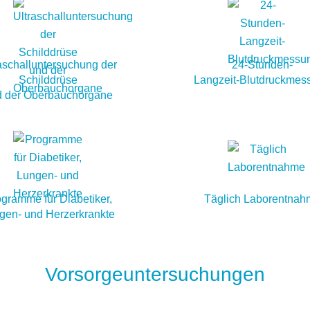
aschalluntersuchung der
24-Stunden-
Schilddrüse
Langzeit-Blutdruckmes
 der Oberbauchorgane
gramme für Diabetiker,
Täglich Laborentnah
gen- und Herzerkrankte
Vorsorgeuntersuchungen